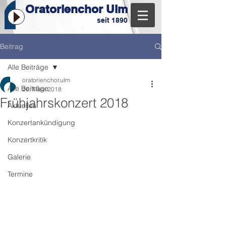
Oratorienchor Ulm
seit 1890
Beitrag
Alle Beiträge
oratorienchor.ulm
Alle Beiträge
26. März 2018
Frühjahrskonzert 2018
Aktuelles
Konzertankündigung
Konzertkritik
Galerie
Termine