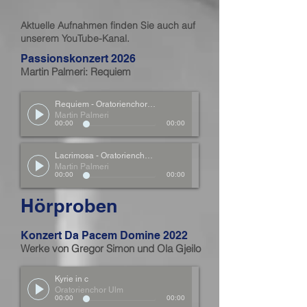
Aktuelle Aufnahmen finden Sie auch auf
unserem YouTube-Kanal.
Passionskonzert 2026
Martin Palmeri: Requiem
Requiem - Oratorienchor Ulm
Martin Palmeri
00:00
00:00
Lacrimosa - Oratorienchor Ulm
Martin Palmeri
00:00
00:00
Hörproben
Konzert Da Pacem Domine 2022
Werke von Gregor Simon und Ola Gjeilo
Kyrie in c
Oratorienchor Ulm
00:00
00:00