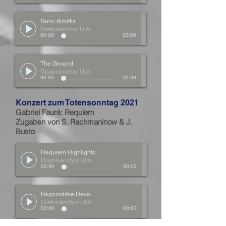
Nunc dimittis
Oratorienchor Ulm
00:00
00:00
The Ground
Oratorienchor Ulm
00:00
00:00
Konzert zum Totensonntag 2021
Gabriel Fauré: Requiem
Zugaben von S. Rachmaninow & J.
Busto
Requiem Highlights
Oratorienchor Ulm
00:00
00:00
Bogoroditse Devo
Oratorienchor Ulm
00:00
00:00