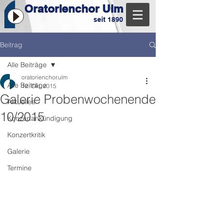
Oratorienchor Ulm
seit 1890
Beitrag
Alle Beiträge
oratorienchor.ulm
Alle Beiträge
12. Okt. 2015
Galerie Probenwochenende
Aktuelles
10/2015
Konzertankündigung
Konzertkritik
Galerie
Termine