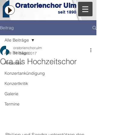
Oratorienchor Ulm
seit 1890
Beitrag
Alle Beiträge
oratorienchor.ulm
Alle Beiträge
17. Sept. 2017
Ora als Hochzeitschor
Aktuelles
Konzertankündigung
Konzertkritik
Galerie
Termine
Philipp und Sandra unterstützen den 