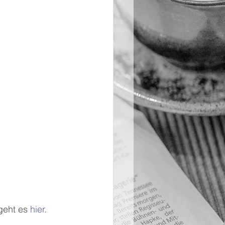
eht es 
hier
.