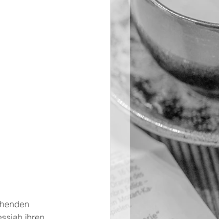
ehenden 
ssiah ihren 