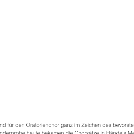
and für den Oratorienchor ganz im Zeichen des bevorst
onderprobe heute bekamen die Chorsätze in Händels Me