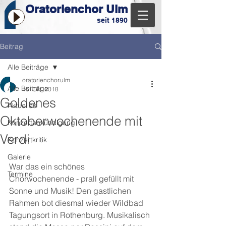
Oratorienchor Ulm
seit 1890
Beitrag
Alle Beiträge
oratorienchor.ulm
Alle Beiträge
15. Okt. 2018
Goldenes
Aktuelles
Oktoberwochenende mit
Konzertankündigung
Verdi
Konzertkritik
Galerie
War das ein schönes 
Termine
Chorwochenende - prall gefüllt mit 
Sonne und Musik! Den gastlichen 
Rahmen bot diesmal wieder Wildbad 
Tagungsort in Rothenburg. Musikalisch 