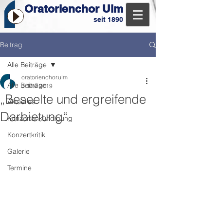
Oratorienchor Ulm
seit 1890
Beitrag
Alle Beiträge
oratorienchor.ulm
Alle Beiträge
3. Mai 2019
„Beseelte und ergreifende
Aktuelles
Darbietung“
Konzertankündigung
Konzertkritik
Galerie
Termine