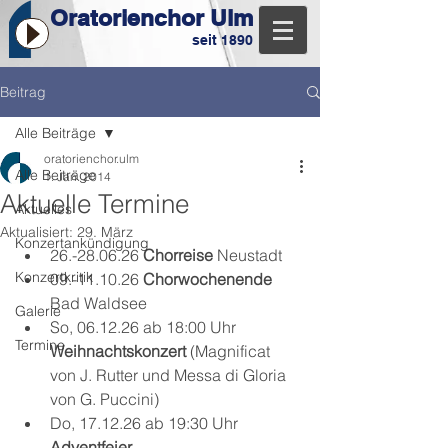
Oratorienchor Ulm
seit 1890
Beitrag
Alle Beiträge
oratorienchor.ulm
Alle Beiträge
1. Jan. 2014
Aktuelle Termine
Aktuelles
Aktualisiert:
29. März
Konzertankündigung
26.-28.06.26 
Chorreise
 Neustadt
Konzertkritik
09.-11.10.26 
Chorwochenende
Bad Waldsee
Galerie
So, 06.12.26 ab 18:00 Uhr 
Termine
Weihnachtskonzert 
(Magnificat 
von J. Rutter und Messa di Gloria 
von G. Puccini)
Do, 17.12.26 ab 19:30 Uhr 
Adventfeier