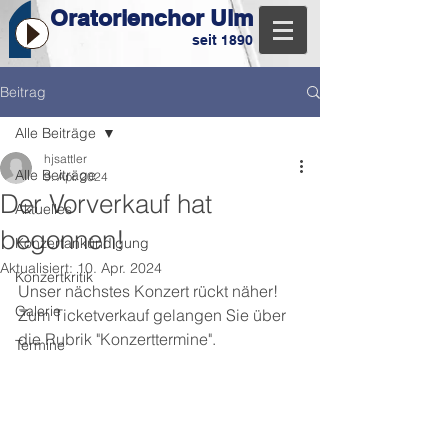
Oratorienchor Ulm
seit 1890
Beitrag
Alle Beiträge
hjsattler
Alle Beiträge
9. Apr. 2024
Der Vorverkauf hat
Aktuelles
begonnen!
Konzertankündigung
Aktualisiert:
10. Apr. 2024
Konzertkritik
Unser nächstes Konzert rückt näher! 
Galerie
Zum Ticketverkauf gelangen Sie über 
die Rubrik "Konzerttermine".
Termine