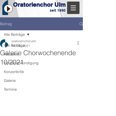
Oratorienchor Ulm
seit 1890
Beitrag
Alle Beiträge
oratorienchor.ulm
Alle Beiträge
14. Okt. 2021
Galerie Chorwochenende
Aktuelles
10/2021
Konzertankündigung
Konzertkritik
Galerie
Termine