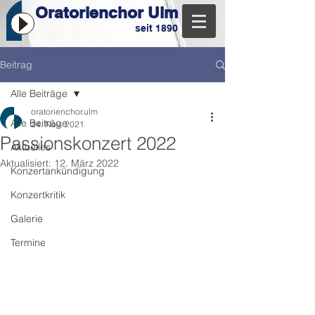
Oratorienchor Ulm
seit 1890
Beitrag
Alle Beiträge
oratorienchor.ulm
Alle Beiträge
24. Nov. 2021
Passionskonzert 2022
Aktuelles
Aktualisiert:
12. März 2022
Konzertankündigung
Konzertkritik
Galerie
Termine