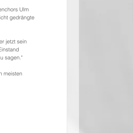
ienchors Ulm 
dicht gedrängte 
 jetzt sein 
Einstand 
zu sagen."
en meisten 