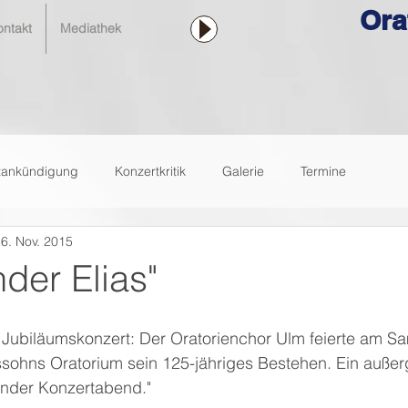
Ora
ontakt
Mediathek
tankündigung
Konzertkritik
Galerie
Termine
6. Nov. 2015
der Elias"
s Jubiläumskonzert: Der Oratorienchor Ulm feierte am S
sohns Oratorium sein 125-jähriges Bestehen. Ein außer
fender Konzertabend."