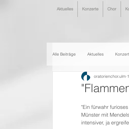
Aktuelles
Konzerte
Chor
K
Alle Beiträge
Aktuelles
Konzer
oratorienchor.ulm
1
"Flammen
"Ein fürwahr furiose
Münster mit Mendels
intensiver, ja ergrei