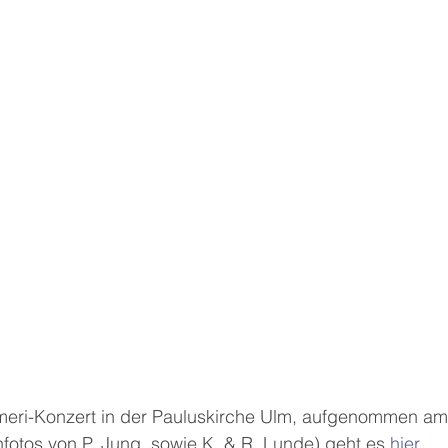
meri-Konzert in der Pauluskirche Ulm, aufgenommen am
fotos von P. Jung, sowie K. & R. Lunde) geht es 
hier
.