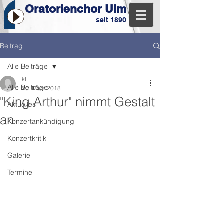
Oratorienchor Ulm
seit 1890
Beitrag
Alle Beiträge
kl
Alle Beiträge
20. März 2018
"King Arthur" nimmt Gestalt
Aktuelles
an
Konzertankündigung
Konzertkritik
Galerie
Termine