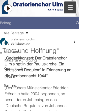
Oratorienchor Ulm
seit 1890
Beitrag
Alle Beiträge
oratorienchor.ulm
Alle Beiträge
19. Dez. 2022
„Trost und Hoffnung“
Aktuelles
„Gedenkkonzert: Der Oratorienchor 
Konzertankündigung
Ulm singt in der Pauluskirche 'Ein 
Konzertkritik
deutsches Requiem' in Erinnerung an 
die Bombennacht 1944“
Galerie
Termine
„Der frühere Münsterkantor Friedrich 
Fröschle hatte 2004 begonnen, an 
besonderen Jahrestagen das 
'Deutsche Requiem' von Johannes 